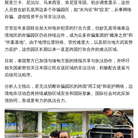
斯里兰卡、尼泊尔、马来西亚、肯尼亚等国。初步调查显示，这些
人员曾在妙瓦底周边多个诈骗园区，如“水沟谷”和“皎克”，从事网络
诈骗、虚假投资平台等非法活动。
尽管近年多国联合加大对电诈犯罪的打击力度，但妙瓦底等缅泰边
境地区的诈骗园区仍在持续运作，成为众多诈骗集团的“藏身之所”和
“作案基地”。由于地理位置特殊、管控难度大，以及部分地方武装势
力庇护，这些园区长期以来一直是跨国打诈合作的难点区域。
目前，泰国警方已加强与缅甸方面的情报共享与执法协作，并呼吁
相关国家密切关注本国公民在该区域的非法活动，积极配合遣返与
后续司法程序。
分析人士指出，若无法切断诈骗园区的跨国“用工链”和庇护网络，边
境电诈活动恐将持续威胁区域安全和国际形象。国际社会对此应加
强协同，形成更有力的执法合力。