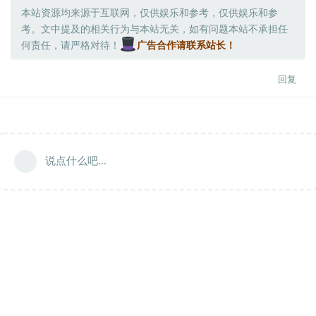
本站资源均来源于互联网，仅供娱乐和参考，仅供娱乐和参
考。文中提及的相关行为与本站无关，如有问题本站不承担任
何责任，请严格对待！
广告合作请联系站长！
回复
说点什么吧...