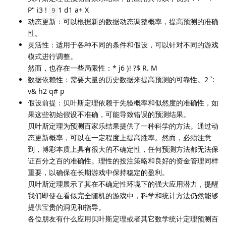
P" i3 !
1 d1 a+ X
9
动态更新：可以根据新的数据动态调整概率，提高预测的准确
性。
灵活性：适用于各种不同的条件和假设，可以针对不同的游戏
模式进行调整。
然而，也存在一些局限性：* j6 }! ?$ R. M
数据依赖性：需要大量的历史数据来提高预测的可靠性。2 `:
v& h2 q# p
假设前提：贝叶斯定理依赖于先验概率和似然度的准确性，如
果这些初始假设不准确，可能导致错误的预测结果。
贝叶斯定理为预测百家乐结果提供了一种科学的方法。通过动
态更新概率，可以在一定程度上提高胜率。然而，必须注意
到，博彩本质上具有很大的不确定性，任何预测方法都无法保
证百分之百的准确性。理性的投注策略和良好的资金管理同样
重要，以确保在长期游戏中保持稳定的盈利。
贝叶斯定理展示了其在不确定性环境下的强大应用潜力，提醒
我们即使在看似完全随机的游戏中，科学和统计方法仍然能够
提供宝贵的洞见和指导。
各位朋友有什么应用贝叶斯定理或者其它数学统计定理预测百