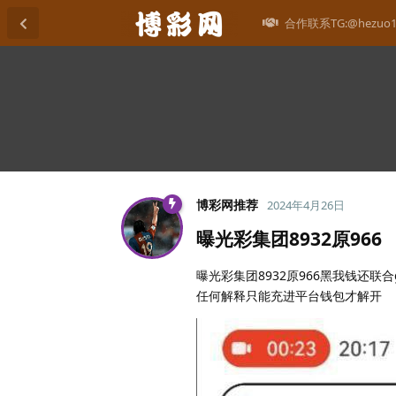
合作联系TG:@hezuo1
博彩网推荐
2024年4月26日
曝光彩集团8932原966
曝光彩集团8932原966黑我钱还
任何解释只能充进平台钱包才解开