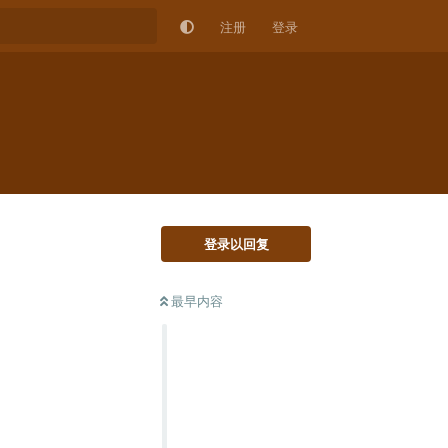
注册
登录
登录以回复
最早内容