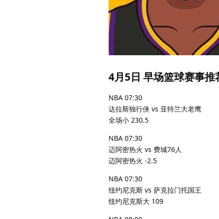
4月5日 早场篮球赛事推
NBA 07:30
达拉斯独行侠 vs 亚特兰大老鹰
全场小 230.5
NBA 07:30
迈阿密热火 vs 费城76人
迈阿密热火 -2.5
NBA 07:30
纽约尼克斯 vs 萨克拉门托国王
纽约尼克斯大 109