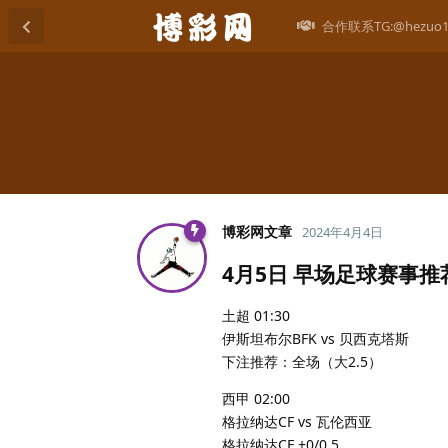
合作联系TG:@hezuo1
博彩网文章
2024年4月4日
4月5日 早场足球赛事推
土超 01:30
伊斯坦布尔BFK vs 贝西克塔斯
下注推荐：全场（大2.5）
西甲 02:00
格拉纳达CF vs 瓦伦西亚
格拉纳达CF +0/0.5