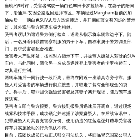
当晚约9时许，受害者驾驶一辆白色丰田卡罗拉轿车，在妻子的陪同
下，沿迪拜-艾因公路返回迪拜市区。车辆经过Margham桥前的加
油站后，一辆白色SUV从后方迅速接近，并开启红蓝交替闪烁的警示
灯，其外观与警方巡逻车极为相似。
受害者误以为遭遇警方例行检查，遂遵从指示将车辆靠边停下。随
后，一名身着阿联酋警察制服的男子下车，自称隶属于警方调查部
门，要求受害者配合检查。
受害者未产生怀疑，按照对方指示下车，并被带入嫌疑人驾驶的SUV
车内。与此同时，团伙另一名成员迅速登上受害者的卡罗拉轿车，
对其进行控制。
两辆车随后一同行驶一段距离，最终在附近一座清真寺旁停靠。嫌
疑人对受害者的车辆进行彻底搜查，并取走了装有全部现金的袋
子。得手后，犯罪团伙强迫受害者及其妻子离开现场，随后驾车迅
速逃离。
受害者立即向警方报案。警方接到报警后迅速展开调查，通过现场
线索和技术手段，成功锁定并逮捕了涉案嫌疑人。在后续审讯中，
犯罪嫌疑人对其冒充警察身份、使用伪造的红蓝巡逻灯诱导受害者
停车并实施抢劫的行为供认不讳。
目前，该团伙成员已被正式移交司法机关，将面临冒充国家公职人