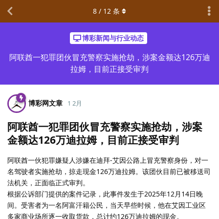
8
/
12
条
博彩新闻与行业动态
阿联酋一犯罪团伙冒充警察实施抢劫，涉案金额达126万迪
拉姆，目前正接受审判
博彩网文章
1 2月
阿联酋一犯罪团伙冒充警察实施抢劫，涉案
金额达126万迪拉姆，目前正接受审判
阿联酋一伙犯罪嫌疑人涉嫌在迪拜-艾因公路上冒充警察身份，对一
名驾驶者实施抢劫，掠走现金126万迪拉姆。该团伙目前已被移送司
法机关，正面临正式审判。
根据公诉部门提供的案件记录，此事件发生于2025年12月14日晚
间。受害者为一名阿富汗籍公民，当天早些时候，他在艾因工业区
多家商业场所逐一收取货款，总计约126万迪拉姆的现金。